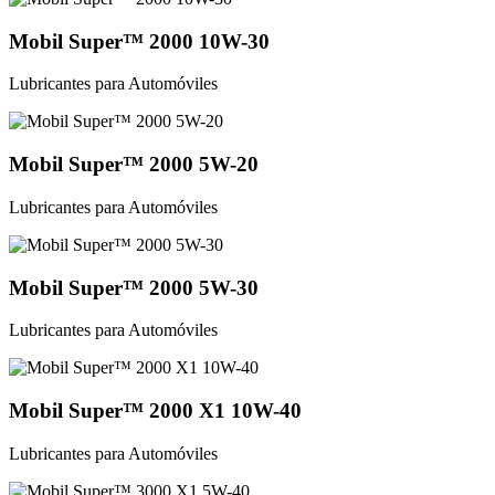
Mobil Super™ 2000 10W-30
Lubricantes para Automóviles
Mobil Super™ 2000 5W-20
Lubricantes para Automóviles
Mobil Super™ 2000 5W-30
Lubricantes para Automóviles
Mobil Super™ 2000 X1 10W-40
Lubricantes para Automóviles